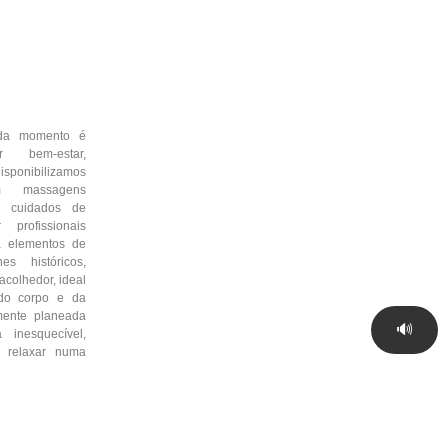
da momento é
r bem-estar,
sponibilizamos
m massagens
 e cuidados de
profissionais
a elementos de
s históricos,
colhedor, ideal
 do corpo e da
mente planeada
🔊
 inesquecível,
e relaxar numa