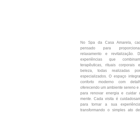
No Spa da Casa Amarela, ca
pensado para proporciona
relaxamento e revitalização. Di
experiências que combina
terapêuticas, rituais corporais
beleza, todas realizadas por 
especializados. O espaço integr
conforto moderno com detalhe
oferecendo um ambiente sereno e a
para renovar energia e cuidar
mente. Cada visita é cuidadosa
para tornar a sua experiência
transformando o simples ato d
verdadeira viagem sensorial.