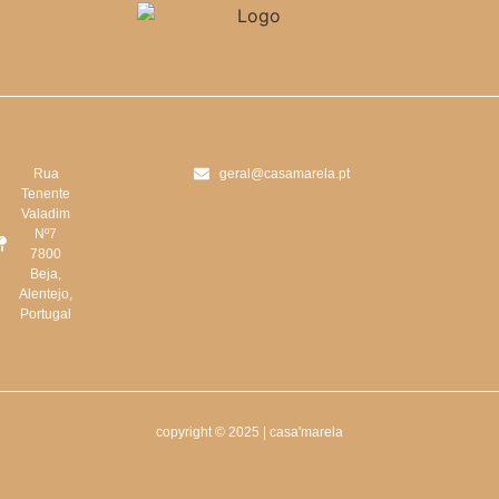
Rua
geral@casamarela.pt
Tenente
Valadim
Nº7
7800
Beja,
Alentejo,
Portugal
copyright © 2025 | casa'marela