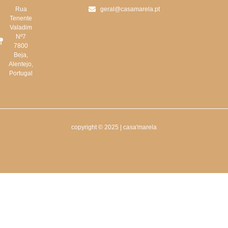
Rua
geral@casamarela.pt
Tenente
Valadim
Nº7
7800
Beja,
Alentejo,
Portugal
copyright © 2025 | casa'marela