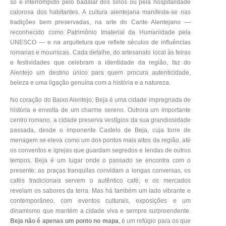
só é interrompido pelo badalar dos sinos ou pela hospitalidade
calorosa dos habitantes. A cultura alentejana manifesta-se nas
tradições bem preservadas, na arte do Cante Alentejano —
reconhecido como Patrimônio Imaterial da Humanidade pela
UNESCO — e na arquitetura que reflete séculos de influências
romanas e mouriscas. Cada detalhe, do artesanato local às feiras
e festividades que celebram a identidade da região, faz do
Alentejo um destino único para quem procura autenticidade,
beleza e uma ligação genuína com a história e a natureza.
No coração do Baixo Alentejo, Beja é uma cidade impregnada de
história e envolta de um charme sereno. Outrora um importante
centro romano, a cidade preserva vestígios da sua grandiosidade
passada, desde o imponente Castelo de Beja, cuja torre de
menagem se eleva como um dos pontos mais altos da região, até
os conventos e igrejas que guardam segredos e lendas de outros
tempos. Beja é um lugar onde o passado se encontra com o
presente: as praças tranquilas convidam a longas conversas, os
cafés tradicionais servem o autêntico café, e os mercados
revelam os sabores da terra. Mas há também um lado vibrante e
contemporâneo, com eventos culturais, exposições e um
dinamismo que mantém a cidade viva e sempre surpreendente.
Beja não é apenas um ponto no mapa
, é um refúgio para os que