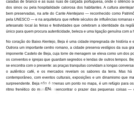
caiadas de branco e as suas ruas de calçada portuguesa, onde o silêncio s
dos sinos ou pela hospitalidade calorosa dos habitantes. A cultura alenteja
bem preservadas, na arte do Cante Alentejano — reconhecido como Patrim
pela UNESCO — e na arquitetura que reflete séculos de influências romanas 
artesanato local às feiras e festividades que celebram a identidade da regi
único para quem procura autenticidade, beleza e uma ligação genuína com a hi
No coração do Baixo Alentejo, Beja é uma cidade impregnada de história e 
Outrora um importante centro romano, a cidade preserva vestígios da sua g
imponente Castelo de Beja, cuja torre de menagem se eleva como um dos pon
os conventos e igrejas que guardam segredos e lendas de outros tempos. Be
se encontra com o presente: as praças tranquilas convidam a longas conversas
o autêntico café, e os mercados revelam os sabores da terra. Mas há
contemporâneo, com eventos culturais, exposições e um dinamismo que ma
surpreendente.
Beja não é apenas um ponto no mapa
, é um refúgio para o
EN
ritmo frenético do mundo e reencontrar o prazer das pequenas coisas — o
dourada que ilumina cada recanto e a certeza de que, por aqui, o tempo corre 