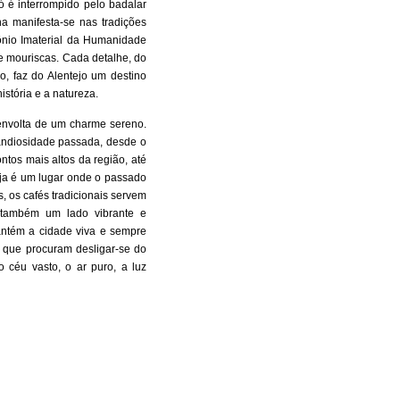
ó é interrompido pelo badalar
na manifesta-se nas tradições
ônio Imaterial da Humanidade
e mouriscas. Cada detalhe, do
ão, faz do Alentejo um destino
stória e a natureza.
envolta de um charme sereno.
randiosidade passada, desde o
tos mais altos da região, até
ja é um lugar onde o passado
, os cafés tradicionais servem
 também um lado vibrante e
ntém a cidade viva e sempre
s que procuram desligar-se do
 céu vasto, o ar puro, a luz
de uma forma diferente.