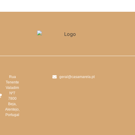
Rua
geral@casamarela.pt
Tenente
Valadim
Nº7
7800
Beja,
Alentejo,
Portugal